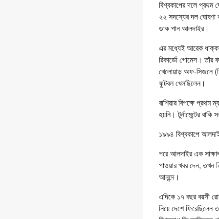
বিশ্বকাপের দলে প্রথম
২২ সদস্যের দল ঘোষণা কর
ডাক পান আলদাইর।
এর মধ্যেই আরেক ধাক্কা 
রিকার্ডো গোমেস। তাঁর 
খেলোয়াড় অফ-সিজনে (বিশ
ফুটবল খেলছিলেন।
রাশিয়ার বিপক্ষে প্রথম
হয়নি। টুর্নামেন্টের বাকি
১৯৯৪ বিশ্বকাপে আলদাই
পরে আলদাইর এক সাক্ষাৎ
পাওয়ার খবর দেন, তখন তি
আনন্দে।
এদিকে ১৭ বছর বয়সী রোন
নিয়ে দেশে ফিরেছিলেন 