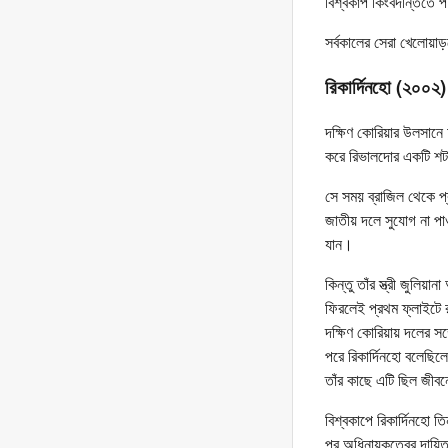
বিশ্বকাপ কিংবদন্তিতে
সর্বকালের সেরা খেলোয়
রিকার্দিনহো (২০০২)
দক্ষিণ কোরিয়ার উলসানে
করে রিভালদোর একটি শট 
সে সময় ব্রাজিল থেকে প্
জাতীয় দলে সুযোগ না পাও
যান।
কিন্তু তাঁর স্ত্রী জুল
ফিরলেই প্রথম ফ্লাইটে র
দক্ষিণ কোরিয়ায় দলের স
পরে রিকার্দিনহো বলেছিল
তাঁর কাছে এটি ছিল জীবন
বিশ্বকাপে রিকার্দিনহো 
পর অধিনায়কত্বের দায়িত