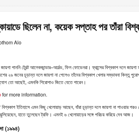
কোয়াডে ছিলেন না, কয়েক সপ্তাহ পর তাঁরা বিশ্বচ
othom Alo
ে জায়গা পাননি ট্রেন্ট আলেকজান্ডার–আর্নল্ড, ফিল ফোডেনরা। ফ্রান্সের বিশ্বকাপ দলে জায়গা হ
েশের ২৬ জনের চূড়ান্ত দলে জায়গা না পেলেও তাঁদের বিশ্বকাপ খেলার সম্ভাবনা কিন্তু পুরো
র সুযোগ তো আছেই, এমনকি শিরোপাও জিতে যেতে পারেন।
b
for more information.
ে? বিশ্বকাপ ইতিহাসে এমন কিছু খেলোয়াড় আছেন, যাঁরা চূড়ান্ত দলে জায়গা না পাওয়ার পরও শে
 ঝুলিয়েছেন, হাতে তুলেছেন ট্রফি। এমনই ৬ খেলোয়াড়ের সঙ্গে পরিচয় করিয়ে দেব আজ।
ো (১৯৯৪)