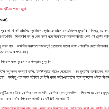
র্জেন্টিনার প্রথম মুকুট
২০১৪)
যাচ না খেলেই জার্মানির প্রাথমিক স্কোয়াডে জায়গা পেয়েছিলেন মুস্তাফি। কিন্তু ২৩ সদস
কে রাখেননি। বিশ্বকাপ স্বপ্ন শেষ বলেই ধরে নিয়েছিলেন সাম্পোদরিয়ায় খেলা এই সেন্টার ব্য
ছু বদলে যায়। জার্মানির অন্যতম গুরুত্বপূর্ণ খেলোয়াড় মার্কো রয়েস গোড়ালির চোটে বিশ্বকা
রাজিলে ডেকে পাঠানো হয়।
বিশ্বকাপ দলে সুযোগ পান শকদ্রান মুস্তাফি
িনি শুধু দলের সদস্যই হননি, তিনটি ম্যাচে মাঠেও নেমেছেন। পরে মুস্তাফি বলেছিলেন, দল
লেন। সবকিছু এত দ্রুত ঘটেছিল যে তিনি প্রায় অটো-পাইলটের মতো স্যুটকেস গুছিয়ে বিশ্বক
র্জেন্টিনাকে হারিয়ে চ্যাম্পিয়ন হয় জার্মানি, চ্যাম্পিয়ন হন মুস্তাফিও। শিরোপা জয়ের পর মুস
নিয়ে। কারণ, তাঁর বিশ্বকাপে থাকাটা যে ওই রিউসের কারণেই।
ে মেসিকে ঘিরে বিচ্ছেদ আর পদক প্রত্যাখ্যান
জিদানের ঢুস, স্টেডিয়ামে বোমা এবং জাতীয় সংগ