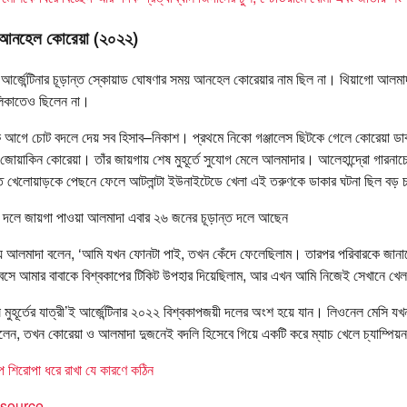
 আনহেল কোরেয়া (২০২২)
র্জেন্টিনার চূড়ান্ত স্কোয়াড ঘোষণার সময় আনহেল কোরেয়ার নাম ছিল না। থিয়াগো আলম
লিকাতেও ছিলেন না।
 ঠিক আগে চোট বদলে দেয় সব হিসাব–নিকাশ। প্রথমে নিকো গঞ্জালেস ছিটকে গেলে কোরেয়া 
জোয়াকিন কোরেয়া। তাঁর জায়গায় শেষ মুহূর্তে সুযোগ মেলে আলমাদার। আলেহান্দ্রো গারনা
েলোয়াড়কে পেছনে ফেলে আটলান্টা ইউনাইটেডে খেলা এই তরুণকে ডাকার ঘটনা ছিল বড়
দলে জায়গা পাওয়া আলমাদা এবার ২৬ জনের চূড়ান্ত দলে আছেন
িয়ে আলমাদা বলেন, ‘আমি যখন ফোনটা পাই, তখন কেঁদে ফেলেছিলাম। তারপর পরিবারকে জানাল
সে আমার বাবাকে বিশ্বকাপের টিকিট উপহার দিয়েছিলাম, আর এখন আমি নিজেই সেখানে খেলত
 মুহূর্তের যাত্রী’ই আর্জেন্টিনার ২০২২ বিশ্বকাপজয়ী দলের অংশ হয়ে যান। লিওনেল মেসি যখন 
োলেন, তখন কোরেয়া ও আলমাদা দুজনেই বদলি হিসেবে গিয়ে একটি করে ম্যাচ খেলে চ্যাম্প
কাপ শিরোপা ধরে রাখা যে কারণে কঠিন
t source