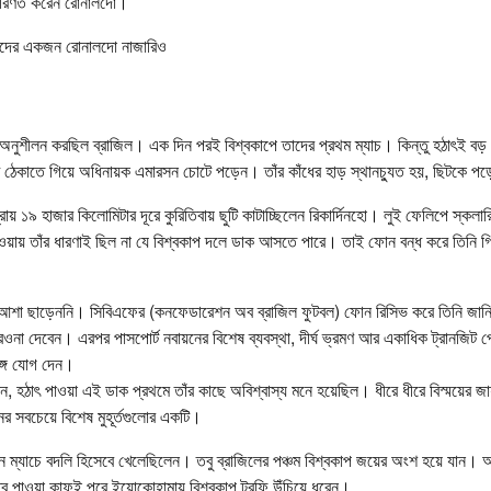
 পরিণত করেন রোনালদো।
াড়দের একজন রোনালদো নাজারিও
 অনুশীলন করছিল ব্রাজিল। এক দিন পরই বিশ্বকাপে তাদের প্রথম ম্যাচ। কিন্তু হঠাৎই বড়
ঠেকাতে গিয়ে অধিনায়ক এমারসন চোটে পড়েন। তাঁর কাঁধের হাড় স্থানচ্যুত হয়, ছিটকে প
রায় ১৯ হাজার কিলোমিটার দূরে কুরিতিবায় ছুটি কাটাচ্ছিলেন রিকার্দিনহো। লুই ফেলিপে স্
য়ায় তাঁর ধারণাই ছিল না যে বিশ্বকাপ দলে ডাক আসতে পারে। তাই ফোন বন্ধ করে তিনি গির্জ
িয়ানা আশা ছাড়েননি। সিবিএফের (কনফেডারেশন অব ব্রাজিল ফুটবল) ফোন রিসিভ করে তিনি জানিয়
ওনা দেবেন। এরপর পাসপোর্ট নবায়নের বিশেষ ব্যবস্থা, দীর্ঘ ভ্রমণ আর একাধিক ট্রানজিট পে
ঙ্গে যোগ দেন।
েন, হঠাৎ পাওয়া এই ডাক প্রথমে তাঁর কাছে অবিশ্বাস্য মনে হয়েছিল। ধীরে ধীরে বিস্ময়ের
ের সবচেয়ে বিশেষ মুহূর্তগুলোর একটি।
তিন ম্যাচে বদলি হিসেবে খেলেছিলেন। তবু ব্রাজিলের পঞ্চম বিশ্বকাপ জয়ের অংশ হয়ে যান। আ
্ব পাওয়া কাফুই পরে ইয়োকোহামায় বিশ্বকাপ ট্রফি উঁচিয়ে ধরেন।