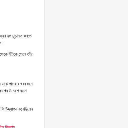
্যের দল চূড়ান্ত করতে
াক।
প থেকে ছিটকে গেলে তাঁর
ে ডাক পাওয়ার খবর শুনে
াপের উদ্দেশে রওনা
্তাফি উদ্‌যাপন করেছিলেন
ীত বিভ্রাট