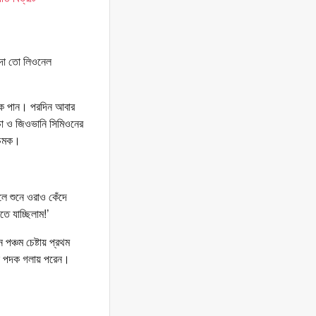
াদা তো লিওনেল
ডাক পান। পরদিন আবার
চো ও জিওভানি সিমিওনের
 চমক।
ে শুনে ওরাও কেঁদে
ে যাচ্ছিলাম!’
পঞ্চম চেষ্টায় প্রথম
িয়ন পদক গলায় পরেন।