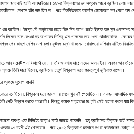
 ঘোষণায় জায়গাই হয়নি আলদাইরের। ১৯৯৪ বিশ্বকাপের ছয় সপ্তাহ আগে ব্রাজিল কোচ কার্ল
েছিলেন, সেখানে তাঁর নাম ছিল না। পরে বিতর্কিতভাবে কার্লোস মোজেরকে দল থেকে বাদ দেও
খায় ব্রাজিল। উদ্বোধনী অনুষ্ঠানের মাত্র তিন দিন আগে চোটে ছিটকে যান মূল একাদশের সম্ভ
বদলি হিসেবে দলে নেওয়া হয় জাপানের শিমিজু এস-পালসের হয়ে খেলা রোনালদোকে। কোচের 
্বকাপের কারণে বেশির ভাগ ক্লাব ফুটবল বন্ধ) থাকলেও রোনালদো এশিয়ার মাটিতে নিয়মিত
 ম্যাচে আবার চোট পান রিকার্ডো রোচা। তাঁর জায়গায় মাঠে নামেন আলদাইর। এরপর আর তাঁক
 সব ম্যাচে তিনি মাঠে ছিলেন, ব্রাজিলের চতুর্থ বিশ্বকাপ জয়ে গুরুত্বপূর্ণ ভূমিকাও রাখেন।
র প্রথমে সুযোগ পাননি
কারে বলেছিলেন, বিশ্বকাপ দলে জায়গা না পেয়ে খুব কষ্ট পেয়েছিলেন। একজন সাংবাদিক 
নি সেটি বিশ্বাস করতে পারেননি। কিন্তু কয়েক সপ্তাহের মধ্যেই সেই হতাশা বদলে যায় বিশ্
ালদো অবশ্য এক মিনিটের জন্যও মাঠে নামতে পারেননি। তবু ব্রাজিলের বিশ্বকাপজয়ী দলের 
তখনকার ১৭ বয়সী এই খেলোয়াড়। পরে ২০০২ বিশ্বকাপে জাপানে হওয়া ফাইনালেই জোড়া 