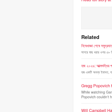
Related
নিষেধাজ্ঞা শেষে সমুদ্রযাত
সাগরে মাছ ধরার ওপর ৫৮ দিন
হজ ২০২৬: আত্মশুদ্ধির পথ
হজ একটি অনন্য ইবাদত, যা
Gregg Popovich h
While watching Gam
Popovich couldn't h
Will Campbell H