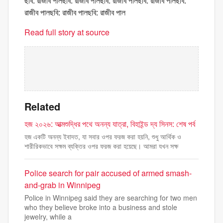
ছবি: রাজীব পালছবি: রাজীব পালছবি: রাজীব পালছবি: রাজীব পালছবি:
রাজীব পালছবি: রাজীব পালছবি: রাজীব পাল
Read full story at source
Related
হজ ২০২৬: আত্মশুদ্ধির পথে অনন্য যাত্রা, বিহাইন্ড দ্য সিনস: শেষ পর্ব
হজ একটি অনন্য ইবাদত, যা সবার ওপর ফরজ করা হয়নি, শুধু আর্থিক ও
শারীরিকভাবে সক্ষম ব্যক্তির ওপর ফরজ করা হয়েছে। আমরা যখন সক্ষ
Police search for pair accused of armed smash-
and-grab in Winnipeg
Police in Winnipeg said they are searching for two men
who they believe broke into a business and stole
jewelry, while a