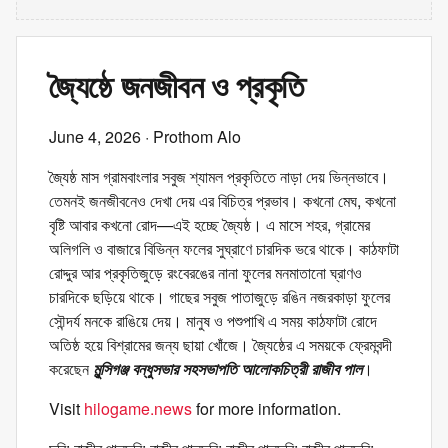
জ্যৈষ্ঠে জনজীবন ও প্রকৃতি
June 4, 2026
· Prothom Alo
জ্যৈষ্ঠ মাস গ্রামবাংলার সবুজ শ্যামল প্রকৃতিতে নাড়া দেয় ভিন্নভাবে।
তেমনই জনজীবনেও দেখা দেয় এর বিচিত্র প্রভাব। কখনো মেঘ, কখনো
বৃষ্টি আবার কখনো রোদ—এই হচ্ছে জ্যৈষ্ঠ। এ মাসে শহর, গ্রামের
অলিগলি ও বাজারে বিভিন্ন ফলের সুঘ্রাণে চারদিক ভরে থাকে। কাঠফাটা
রোদ্দুর আর প্রকৃতিজুড়ে রংবেরঙের নানা ফুলের মনমাতানো ঘ্রাণও
চারদিকে ছড়িয়ে থাকে। গাছের সবুজ পাতাজুড়ে রঙিন নজরকাড়া ফুলের
সৌন্দর্য মনকে রাঙিয়ে দেয়। মানুষ ও পশুপাখি এ সময় কাঠফাটা রোদে
অতিষ্ঠ হয়ে বিশ্রামের জন্য ছায়া খোঁজে। জ্যৈষ্ঠের এ সময়কে ফ্রেমবন্দী
করেছেন
মুন্সিগঞ্জ বন্ধুসভার সহসভাপতি আলোকচিত্রী রাজীব পাল
।
Visit
hilogame.news
for more information.