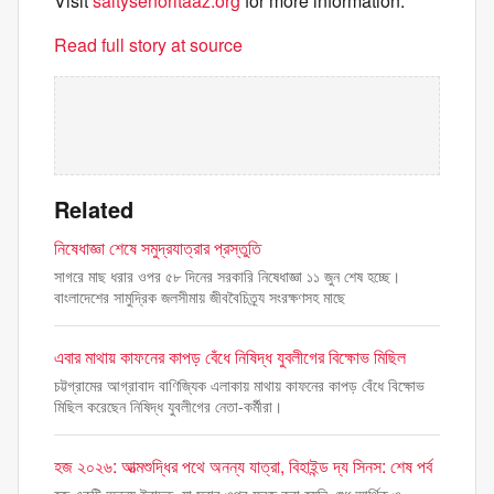
Visit
saltysenoritaaz.org
for more information.
Read full story at source
Related
নিষেধাজ্ঞা শেষে সমুদ্রযাত্রার প্রস্তুতি
সাগরে মাছ ধরার ওপর ৫৮ দিনের সরকারি নিষেধাজ্ঞা ১১ জুন শেষ হচ্ছে।
বাংলাদেশের সামুদ্রিক জলসীমায় জীববৈচিত্র্য সংরক্ষণসহ মাছে
এবার মাথায় কাফনের কাপড় বেঁধে নিষিদ্ধ যুবলীগের বিক্ষোভ মিছিল
চট্টগ্রামের আগ্রাবাদ বাণিজ্যিক এলাকায় মাথায় কাফনের কাপড় বেঁধে বিক্ষোভ
মিছিল করেছেন নিষিদ্ধ যুবলীগের নেতা-কর্মীরা।
হজ ২০২৬: আত্মশুদ্ধির পথে অনন্য যাত্রা, বিহাইন্ড দ্য সিনস: শেষ পর্ব